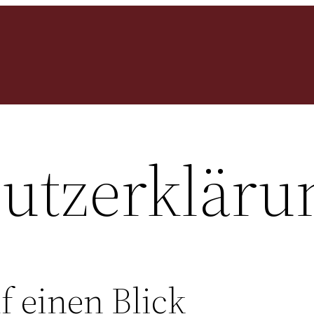
utz­erkläru
f einen Blick